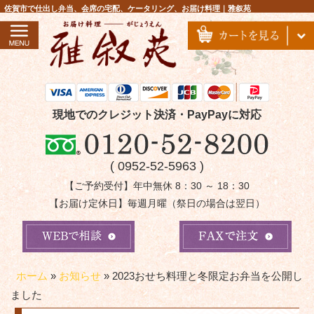
コ
佐賀市で仕出し弁当、会席の宅配、ケータリング、お届け料理｜雅叙苑
ン
テ
ン
ツ
へ
ス
現地でのクレジット決済・PayPayに対応
キ
ッ
( 0952-52-5963 )
プ
【ご予約受付】年中無休 8：30 ～ 18：30
【お届け定休日】毎週月曜（祭日の場合は翌日）
ホーム
»
お知らせ
»
2023おせち料理と冬限定お弁当を公開し
ました