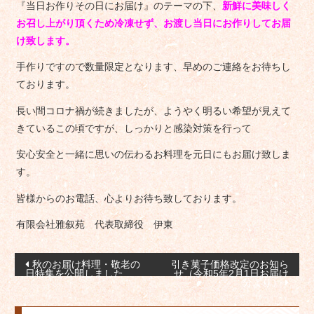
『当日お作りその日にお届け』のテーマの下、
新鮮に美味しく
お召し上がり頂くため冷凍せず、お渡し当日にお作りしてお届
け致します。
手作りですので数量限定となります、早めのご連絡をお待ちし
ております。
長い間コロナ禍が続きましたが、ようやく明るい希望が見えて
きているこの頃ですが、しっかりと感染対策を行って
安心安全と一緒に思いの伝わるお料理を元日にもお届け致しま
す。
皆様からのお電話、心よりお待ち致しております。
有限会社雅叙苑 代表取締役 伊東
投
秋のお届け料理・敬老の
引き菓子価格改定のお知ら
日特集を公開しました
せ（令和5年2月1日お届け
稿
分より）
ナ