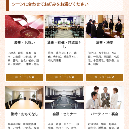
ビ
シーンに合わせてお好みをお選びください
ゲ
ー
シ
ョ
ン
慶事・お祝い
通夜・葬儀・精進落と
法事・法要
し
上棟式・建前、長寿・敬
通夜、通夜ぶるまい、葬
初七日、四十九日、百か
老、ご出産・ご結婚、結
儀、告別式、精進落とし、
日、一周忌、三回忌、七回
納、節句、お食い初め、新
初七日法要
忌、十三回忌、塔供養、法
築・改築祝い、開業・開店
事、初盆
詳しくはこちら
詳しくはこちら
詳しくはこちら
接待・おもてなし
会議・セミナー
パーティー・宴会
製薬会社様、医療関係者
会議、研修、セミナー、説
歓送迎会、納会、忘年会・
様、ご来賓・ご来客、役員
明会、学校・PTA、役所、
新年会、謝恩会、宴会、誕