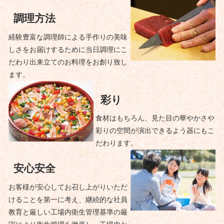
調理方法
経験豊富な調理師による手作りの美味
しさをお届けするために当日調理にこ
だわり出来立てのお料理をお創り致し
ます。
彩り
食材はもちろん、見た目の華やかさや
彩りの空間が演出できるよう器にもこ
だわります。
安心安全
お客様が安心してお召し上がりいただ
けることを第一に考え、継続的な社員
教育と厳しい工場内衛生管理基準の厳