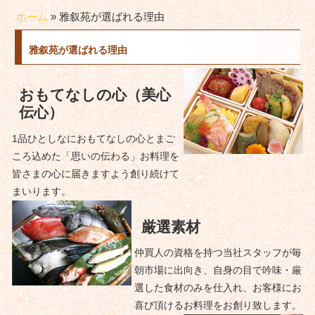
ホーム
»
雅叙苑が選ばれる理由
雅叙苑が選ばれる理由
おもてなしの心（美心
伝心）
1品ひとしなにおもてなしの心とまご
ころ込めた「思いの伝わる」お料理を
皆さまの心に届きますよう創り続けて
まいります。
厳選素材
仲買人の資格を持つ当社スタッフが毎
朝市場に出向き、自身の目で吟味・厳
選した食材のみを仕入れ、お客様にお
喜び頂けるお料理をお創り致します。