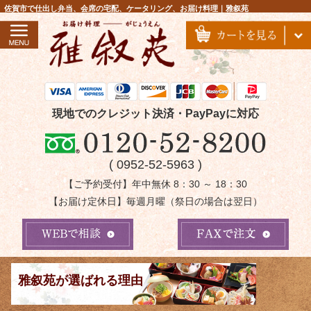
コ
佐賀市で仕出し弁当、会席の宅配、ケータリング、お届け料理｜雅叙苑
ン
テ
ン
ツ
へ
ス
現地でのクレジット決済・PayPayに対応
キ
ッ
( 0952-52-5963 )
プ
【ご予約受付】年中無休 8：30 ～ 18：30
【お届け定休日】毎週月曜（祭日の場合は翌日）
雅叙苑が選ばれる理由