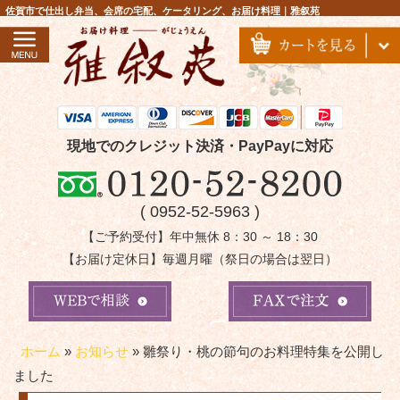
コ
佐賀市で仕出し弁当、会席の宅配、ケータリング、お届け料理｜雅叙苑
ン
テ
ン
ツ
へ
ス
現地でのクレジット決済・PayPayに対応
キ
ッ
( 0952-52-5963 )
プ
【ご予約受付】年中無休 8：30 ～ 18：30
【お届け定休日】毎週月曜（祭日の場合は翌日）
ホーム
»
お知らせ
»
雛祭り・桃の節句のお料理特集を公開し
ました