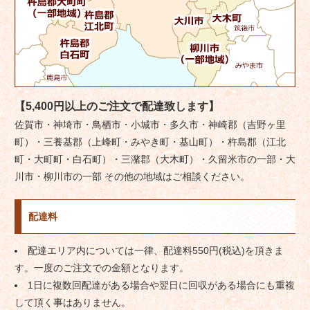
【5,400円以上のご注文で配達致します】
佐賀市・神埼市・鳥栖市・小城市・多久市・神崎郡（吉野ヶ里
町）・三養基郡（上峰町・みやき町・基山町）・杵島郡（江北
町・大町町・白石町）・三潴郡（大木町）・久留米市の一部・大
川市・柳川市の一部 その他の地域はご相談ください。
配達料
配達エリア内については一律、配達料550円(税込)を頂きま
す。一度のご注文での金額となります。
1日に複数回配達がある場合や翌日に回収がある場合にも重複
して頂く事はありません。