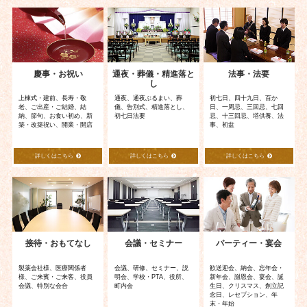
ゲ
ー
シ
ョ
慶事・お祝い
通夜・葬儀・精進落と
法事・法要
ン
し
上棟式・建前、長寿・敬
通夜、通夜ぶるまい、葬
初七日、四十九日、百か
老、ご出産・ご結婚、結
儀、告別式、精進落とし、
日、一周忌、三回忌、七回
納、節句、お食い初め、新
初七日法要
忌、十三回忌、塔供養、法
築・改築祝い、開業・開店
事、初盆
詳しくはこちら
詳しくはこちら
詳しくはこちら
接待・おもてなし
会議・セミナー
パーティー・宴会
製薬会社様、医療関係者
会議、研修、セミナー、説
歓送迎会、納会、忘年会・
様、ご来賓・ご来客、役員
明会、学校・PTA、役所、
新年会、謝恩会、宴会、誕
会議、特別な会合
町内会
生日、クリスマス、創立記
念日、レセプション、年
末・年始