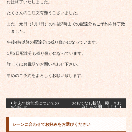
付は終了いたしました。
たくさんのご注文有難うございました。
また、元日（1月1日）の午後2時までの配達分もご予約を終了致
しました。
午後4時以降の配達分は残り僅かになっています。
1月2日配達分も残り僅かになっています。
詳しくはお電話でお問い合わせ下さい。
早めのご予約をよろしくお願い致します。
投
年末年始営業についての
おもてなし折詰 極（きわ
お知らせ
み）を公開しました
稿
ナ
シーンに合わせてお好みをお選びください
ビ