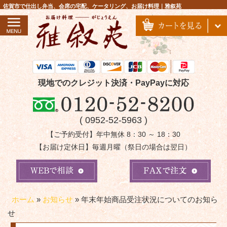
コ
佐賀市で仕出し弁当、会席の宅配、ケータリング、お届け料理｜雅叙苑
ン
テ
ン
ツ
へ
ス
現地でのクレジット決済・PayPayに対応
キ
ッ
( 0952-52-5963 )
プ
【ご予約受付】年中無休 8：30 ～ 18：30
【お届け定休日】毎週月曜（祭日の場合は翌日）
ホーム
»
お知らせ
»
年末年始商品受注状況についてのお知ら
せ