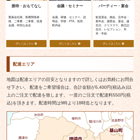
接待・おもてなし
会議・セミナー
パーティー・宴会
製薬会社様、医療関係者
会議、研修、セミナー、説
歓送迎会、納会、忘年会・
様、ご来賓・ご来客、役員
明会、学校・PTA、役所、
新年会、謝恩会、宴会、誕
会議、特別な会合
町内会
生日、クリスマス、創立記
念日、レセプション、年
末・年始
詳しくはこちら
詳しくはこちら
詳しくはこちら
配達エリア
地図は配達エリアの目安となりますので詳しくはお気軽にお問合
せ下さい。 配達をご希望場合は、合計金額が5,400円(税込み)以
上のご注文で配達を致します。 一度のご注文で配達料550円(税
込)を頂きます。配達時間は9時より18時迄となります。