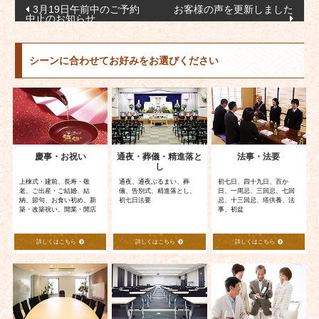
投
3月19日午前中のご予約
お客様の声を更新しました
中止のお知らせ
稿
ナ
シーンに合わせてお好みをお選びください
ビ
ゲ
ー
シ
ョ
慶事・お祝い
通夜・葬儀・精進落と
法事・法要
ン
し
上棟式・建前、長寿・敬
通夜、通夜ぶるまい、葬
初七日、四十九日、百か
老、ご出産・ご結婚、結
儀、告別式、精進落とし、
日、一周忌、三回忌、七回
納、節句、お食い初め、新
初七日法要
忌、十三回忌、塔供養、法
築・改築祝い、開業・開店
事、初盆
詳しくはこちら
詳しくはこちら
詳しくはこちら