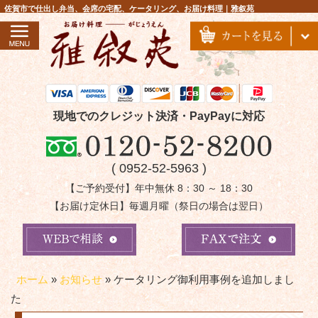
コ
佐賀市で仕出し弁当、会席の宅配、ケータリング、お届け料理｜雅叙苑
ン
テ
ン
ツ
へ
ス
現地でのクレジット決済・PayPayに対応
キ
ッ
( 0952-52-5963 )
プ
【ご予約受付】年中無休 8：30 ～ 18：30
【お届け定休日】毎週月曜（祭日の場合は翌日）
ホーム
»
お知らせ
»
ケータリング御利用事例を追加しまし
た