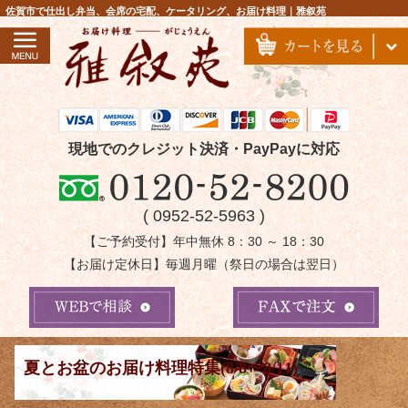
コ
佐賀市で仕出し弁当、会席の宅配、ケータリング、お届け料理｜雅叙苑
ン
テ
ン
ツ
へ
ス
現地でのクレジット決済・PayPayに対応
キ
ッ
( 0952-52-5963 )
プ
【ご予約受付】年中無休 8：30 ～ 18：30
【お届け定休日】毎週月曜（祭日の場合は翌日）
夏とお盆のお届け料理特集(8/8〜8/11)