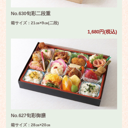
No.630旬彩二段重
箱サイズ：21㎝×9㎝(二段)
1,680円(税込)
No.627旬彩御膳
箱サイズ：28㎝×20㎝