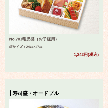
No.703稚児盛（お子様用）
箱サイズ：24㎝×17㎝
1,242円(税込)
寿司盛・オードブル