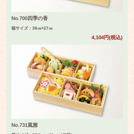
No.700四季の香
箱サイズ：38㎝×27㎝
4,104円(税込)
No.731風雅