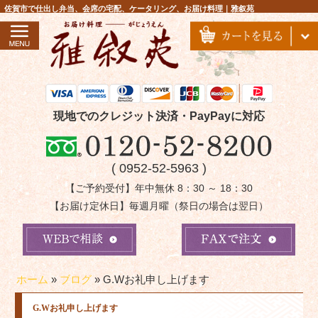
コ
佐賀市で仕出し弁当、会席の宅配、ケータリング、お届け料理｜雅叙苑
ン
テ
ン
ツ
へ
ス
現地でのクレジット決済・PayPayに対応
キ
ッ
( 0952-52-5963 )
プ
【ご予約受付】年中無休 8：30 ～ 18：30
【お届け定休日】毎週月曜（祭日の場合は翌日）
ホーム
»
ブログ
»
G.Wお礼申し上げます
G.Wお礼申し上げます