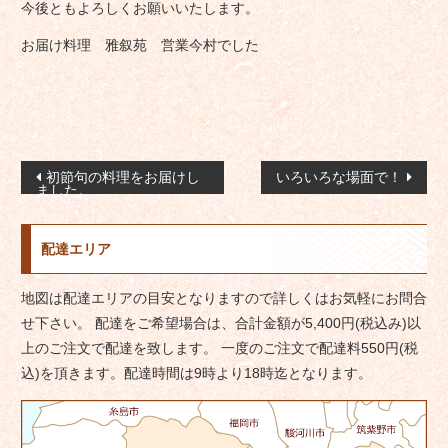
今後ともよろしくお願いいたします。
お届け料理 雅叙苑 営業今村でした
投
初節句の料理をお届けし
いろいろな場面で！
ました。
稿
ナ
配達エリア
ビ
ゲ
地図は配達エリアの目安となりますので詳しくはお気軽にお問合
ー
せ下さい。 配達をご希望場合は、合計金額が5,400円(税込み)以
シ
上のご注文で配達を致します。 一度のご注文で配達料550円(税
ョ
込)を頂きます。配達時間は9時より18時迄となります。
ン