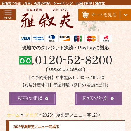
コ
佐賀市で仕出し弁当、会席の宅配、ケータリング、お届け料理｜雅叙苑
ン
テ
ン
ツ
へ
ス
現地でのクレジット決済・PayPayに対応
キ
ッ
( 0952-52-5963 )
プ
【ご予約受付】年中無休 8：30 ～ 18：30
【お届け定休日】毎週月曜（祭日の場合は翌日）
ホーム
»
ブログ
»
2025年夏限定メニュー完成①
2025年夏限定メニュー完成①