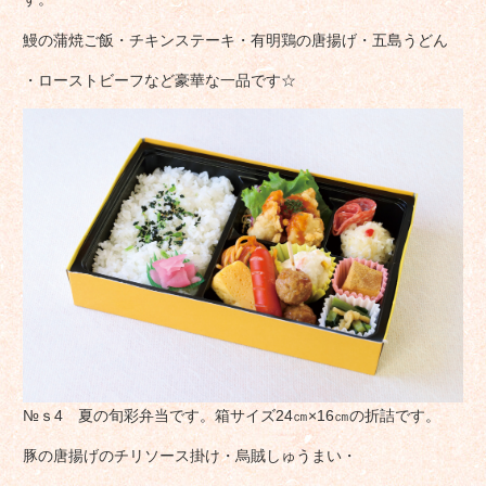
鰻の蒲焼ご飯・チキンステーキ・有明鶏の唐揚げ・五島うどん
・ローストビーフなど豪華な一品です☆
№ｓ4 夏の旬彩弁当です。箱サイズ24㎝×16㎝の折詰です。
豚の唐揚げのチリソース掛け・烏賊しゅうまい・