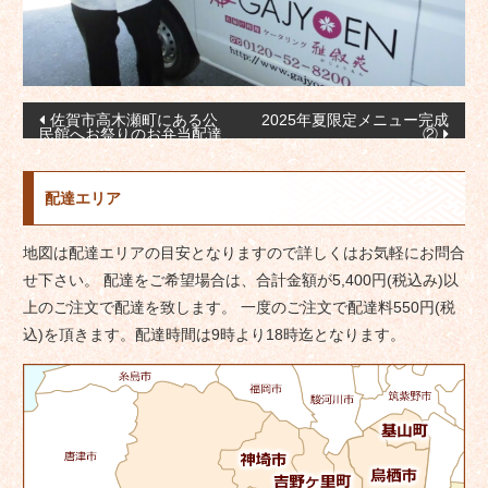
投
佐賀市高木瀬町にある公
2025年夏限定メニュー完成
民館へお祭りのお弁当配達
②
稿
ナ
配達エリア
ビ
ゲ
地図は配達エリアの目安となりますので詳しくはお気軽にお問合
ー
せ下さい。 配達をご希望場合は、合計金額が5,400円(税込み)以
シ
上のご注文で配達を致します。 一度のご注文で配達料550円(税
ョ
込)を頂きます。配達時間は9時より18時迄となります。
ン