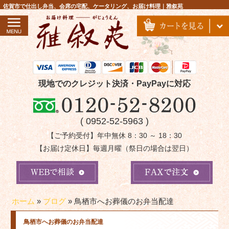
コ
佐賀市で仕出し弁当、会席の宅配、ケータリング、お届け料理｜雅叙苑
ン
テ
ン
ツ
へ
ス
現地でのクレジット決済・PayPayに対応
キ
ッ
( 0952-52-5963 )
プ
【ご予約受付】年中無休 8：30 ～ 18：30
【お届け定休日】毎週月曜（祭日の場合は翌日）
ホーム
»
ブログ
»
鳥栖市へお葬儀のお弁当配達
鳥栖市へお葬儀のお弁当配達