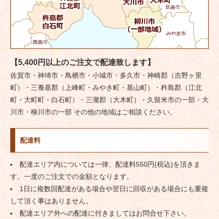
【5,400円以上のご注文で配達致します】
佐賀市・神埼市・鳥栖市・小城市・多久市・神崎郡（吉野ヶ里
町）・三養基郡（上峰町・みやき町・基山町）・杵島郡（江北
町・大町町・白石町）・三潴郡（大木町）・久留米市の一部・大
川市・柳川市の一部 その他の地域はご相談ください。
配達料
配達エリア内については一律、配達料550円(税込)を頂きま
す。一度のご注文での金額となります。
1日に複数回配達がある場合や翌日に回収がある場合にも重複
して頂く事はありません。
配達エリア外への配達に付きましてはお問合せ下さい。