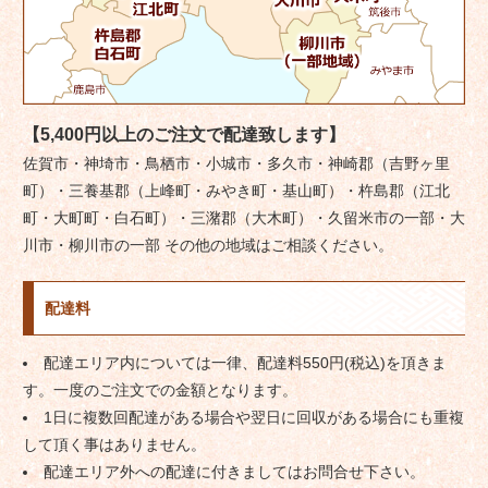
【5,400円以上のご注文で配達致します】
佐賀市・神埼市・鳥栖市・小城市・多久市・神崎郡（吉野ヶ里
町）・三養基郡（上峰町・みやき町・基山町）・杵島郡（江北
町・大町町・白石町）・三潴郡（大木町）・久留米市の一部・大
川市・柳川市の一部 その他の地域はご相談ください。
配達料
配達エリア内については一律、配達料550円(税込)を頂きま
す。一度のご注文での金額となります。
1日に複数回配達がある場合や翌日に回収がある場合にも重複
して頂く事はありません。
配達エリア外への配達に付きましてはお問合せ下さい。