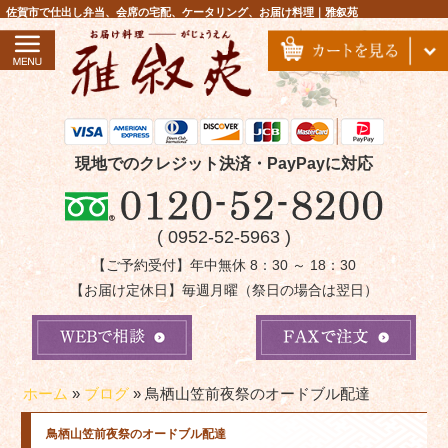
コ
佐賀市で仕出し弁当、会席の宅配、ケータリング、お届け料理｜雅叙苑
ン
テ
ン
ツ
へ
ス
現地でのクレジット決済・PayPayに対応
キ
ッ
( 0952-52-5963 )
プ
【ご予約受付】年中無休 8：30 ～ 18：30
【お届け定休日】毎週月曜（祭日の場合は翌日）
ホーム
»
ブログ
»
鳥栖山笠前夜祭のオードブル配達
鳥栖山笠前夜祭のオードブル配達