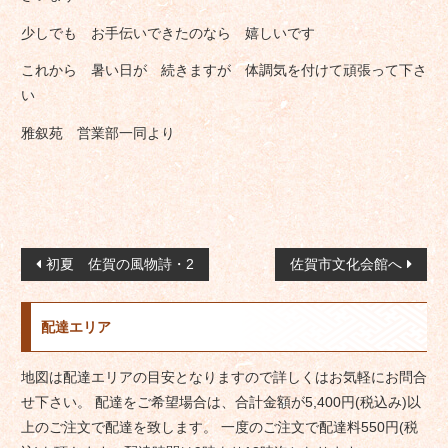
少しでも お手伝いできたのなら 嬉しいです
これから 暑い日が 続きますが 体調気を付けて頑張って下さ
い
雅叙苑 営業部一同より
投
初夏 佐賀の風物詩・2
佐賀市文化会館へ
稿
ナ
配達エリア
ビ
ゲ
地図は配達エリアの目安となりますので詳しくはお気軽にお問合
ー
せ下さい。 配達をご希望場合は、合計金額が5,400円(税込み)以
シ
上のご注文で配達を致します。 一度のご注文で配達料550円(税