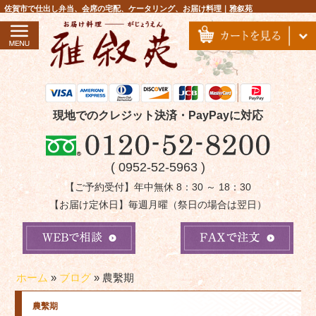
コ
佐賀市で仕出し弁当、会席の宅配、ケータリング、お届け料理｜雅叙苑
ン
テ
ン
ツ
へ
ス
現地でのクレジット決済・PayPayに対応
キ
ッ
( 0952-52-5963 )
プ
【ご予約受付】年中無休 8：30 ～ 18：30
【お届け定休日】毎週月曜（祭日の場合は翌日）
ホーム
»
ブログ
»
農繫期
農繫期