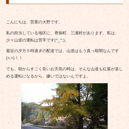
こんにちは、営業の大野です。
私の担当している地区に、脊振町、三瀬村があります。私は、
少々山道の運転は苦手です(^_^;)。
最近の夕方５時過ぎの配達では、山道はもう真っ暗闇なんです
(>.<)！！
でも、朝からすごく良いお天気の時は、そんな山道も紅葉が楽し
める運転になるから、嫌いではないんですよ。