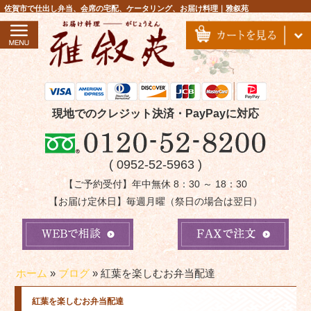
コ
佐賀市で仕出し弁当、会席の宅配、ケータリング、お届け料理｜雅叙苑
ン
テ
ン
ツ
へ
ス
現地でのクレジット決済・PayPayに対応
キ
ッ
( 0952-52-5963 )
プ
【ご予約受付】年中無休 8：30 ～ 18：30
【お届け定休日】毎週月曜（祭日の場合は翌日）
ホーム
»
ブログ
»
紅葉を楽しむお弁当配達
紅葉を楽しむお弁当配達