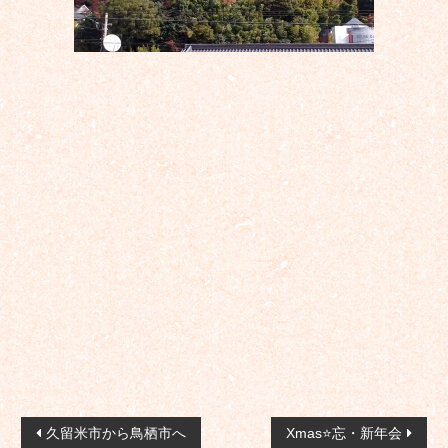
投
久留米市から鳥栖市へ
Xmas⭐忘・新年会