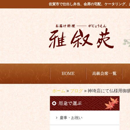
コ
佐賀市で仕出し弁当、会席の宅配、ケータリング、
ン
テ
ン
ツ
へ
ス
キ
ッ
プ
から選ぶ
商品から選ぶ
雅叙苑が選ばれる理由
ご注文方法・配達エリア
ホーム
»
ブログ
»
神埼店にて仏様用御
慶事・お祝い