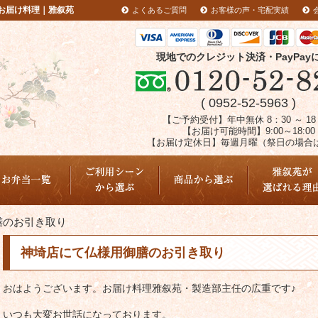
お届け料理｜雅叙苑
よくあるご質問
お客様の声・宅配実績
現地でのクレジット決済・PayPay
( 0952-52-5963 )
【ご予約受付】年中無休 8：30 ～ 18
【お届け可能時間】9:00～18:00
【お届け定休日】毎週月曜（祭日の場合
配達エリア
膳のお引き取り
神埼店にて仏様用御膳のお引き取り
おはようございます。お届け料理雅叙苑・製造部主任の広重です♪
いつも大変お世話になっております。