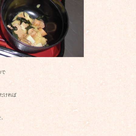
ので
ただければ
せ。