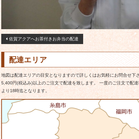
投
佐賀アクアへお茶付きお弁当の配達
稿
ナ
配達エリア
ビ
ゲ
地図は配達エリアの目安となりますので詳しくはお気軽にお問合せ下さ
ー
5,400円(税込み)以上のご注文で配達を致します。 一度のご注文で配達
シ
より18時迄となります。
ョ
ン