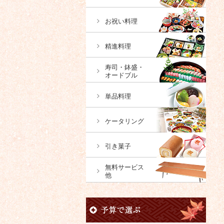
お祝い料理
精進料理
寿司・鉢盛・
オードブル
単品料理
ケータリング
引き菓子
無料サービス
他