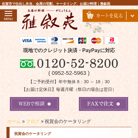
コ
佐賀市で仕出し弁当、会席の宅配、ケータリング、お届け料理｜雅叙苑
ン
テ
ン
ツ
へ
ス
現地でのクレジット決済・PayPayに対応
キ
ッ
( 0952-52-5963 )
プ
【ご予約受付】年中無休 8：30 ～ 18：30
【お届け定休日】毎週月曜（祭日の場合は翌日）
ホーム
»
ブログ
»
祝賀会のケータリング
祝賀会のケータリング