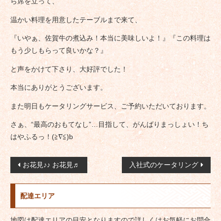
ら席を立って、
温かい料理を用意したテーブルまで来て、
『いやぁ、佐賀牛の煮込み！本当に美味しいよ！』『この料理は
もう少しもらって良いかな？』
と声をかけて下さり、大好評でした！
本当にありがとうございます。
また明日もケータリングサービス、ご予約いただいております。
さぁ、“最高のおもてなし”…目指して、がんばりまっしょい！ち
はやふるっ！(≧∇≦)b
投
お花見♪♪ お花見♬
入社式のケータリング
稿
ナ
配達エリア
ビ
ゲ
地図は配達エリアの目安となりますので詳しくはお気軽にお問合