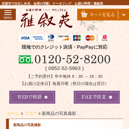
コ
佐賀市で仕出し弁当、会席の宅配、ケータリング、お届け料理｜雅叙苑
ン
テ
ン
ツ
へ
ス
現地でのクレジット決済・PayPayに対応
キ
ッ
( 0952-52-5963 )
プ
【ご予約受付】年中無休 8：30 ～ 18：30
【お届け定休日】毎週月曜（祭日の場合は翌日）
ホーム
»
ブログ
»
新商品の写真撮影
新商品の写真撮影