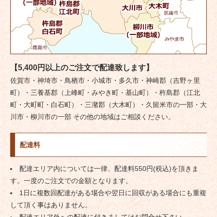
【5,400円以上のご注文で配達致します】
佐賀市・神埼市・鳥栖市・小城市・多久市・神崎郡（吉野ヶ里
町）・三養基郡（上峰町・みやき町・基山町）・杵島郡（江北
町・大町町・白石町）・三潴郡（大木町）・久留米市の一部・大
川市・柳川市の一部 その他の地域はご相談ください。
配達料
配達エリア内については一律、配達料550円(税込)を頂きま
す。一度のご注文での金額となります。
1日に複数回配達がある場合や翌日に回収がある場合にも重複
して頂く事はありません。