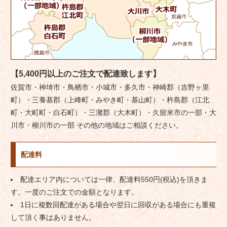
【5,400円以上のご注文で配達致します】
佐賀市・神埼市・鳥栖市・小城市・多久市・神崎郡（吉野ヶ里
町）・三養基郡（上峰町・みやき町・基山町）・杵島郡（江北
町・大町町・白石町）・三潴郡（大木町）・久留米市の一部・大
川市・柳川市の一部 その他の地域はご相談ください。
配達料
配達エリア内については一律、配達料550円(税込)を頂きま
す。一度のご注文での金額となります。
1日に複数回配達がある場合や翌日に回収がある場合にも重複
して頂く事はありません。