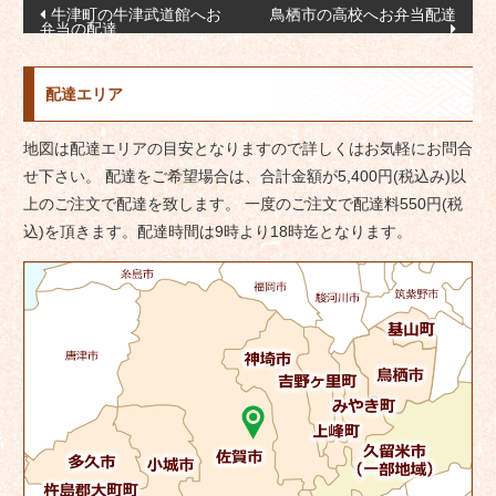
投
牛津町の牛津武道館へお
鳥栖市の高校へお弁当配達
弁当の配達
稿
ナ
配達エリア
ビ
ゲ
地図は配達エリアの目安となりますので詳しくはお気軽にお問合
ー
せ下さい。 配達をご希望場合は、合計金額が5,400円(税込み)以
シ
上のご注文で配達を致します。 一度のご注文で配達料550円(税
ョ
込)を頂きます。配達時間は9時より18時迄となります。
ン