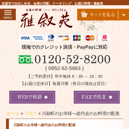
コ
佐賀市で仕出し弁当、会席の宅配、ケータリング、お届け料理｜雅叙苑
ン
テ
ン
ツ
へ
ス
現地でのクレジット決済・PayPayに対応
キ
ッ
( 0952-52-5963 )
プ
【ご予約受付】年中無休 8：30 ～ 18：30
【お届け定休日】毎週月曜（祭日の場合は翌日）
ホーム
»
ブログ
»
川副町のお寺様へ総代会のお料理の配達
川副町のお寺様へ総代会のお料理の配達