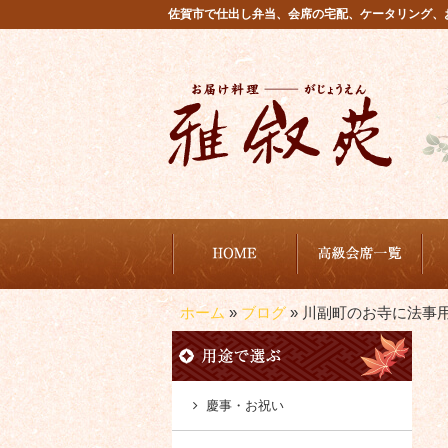
コ
佐賀市で仕出し弁当、会席の宅配、ケータリング、
ン
テ
ン
ツ
へ
ス
キ
ッ
プ
から選ぶ
商品から選ぶ
雅叙苑が選ばれる理由
ご注文方法・配達エリア
ホーム
»
ブログ
»
川副町のお寺に法事
慶事・お祝い