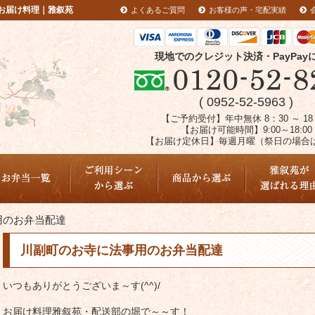
お届け料理｜雅叙苑
よくあるご質問
お客様の声・宅配実績
現地でのクレジット決済・PayPay
( 0952-52-5963 )
【ご予約受付】年中無休 8：30 ～ 18
【お届け可能時間】9:00～18:00
【お届け定休日】毎週月曜（祭日の場合
配達エリア
用のお弁当配達
川副町のお寺に法事用のお弁当配達
いつもありがとうございま～す(^^)/
お届け料理雅叙苑・配送部の堀で～～す！