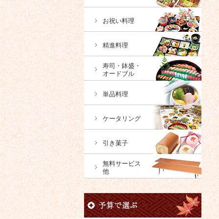
お祝い料理
精進料理
寿司・鉢盛・
オードブル
単品料理
ケータリング
引き菓子
無料サービス
他