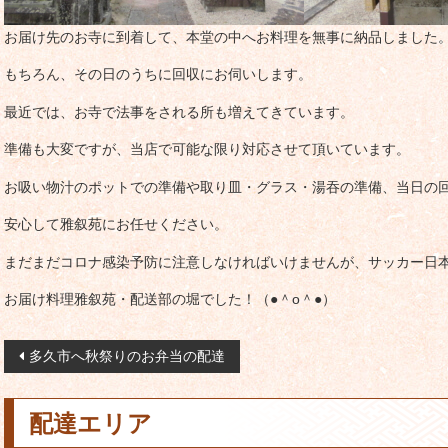
お届け先のお寺に到着して、本堂の中へお料理を無事に納品しました
もちろん、その日のうちに回収にお伺いします。
最近では、お寺で法事をされる所も増えてきています。
準備も大変ですが、当店で可能な限り対応させて頂いています。
お吸い物汁のポットでの準備や取り皿・グラス・湯吞の準備、当日の
安心して雅叙苑にお任せください。
まだまだコロナ感染予防に注意しなければいけませんが、サッカー日
お届け料理雅叙苑・配送部の堀でした！（●＾o＾●）
投
多久市へ秋祭りのお弁当の配達
稿
ナ
配達エリア
ビ