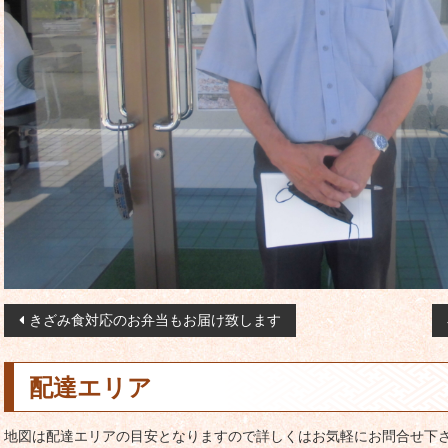
投
きざみ食対応のお弁当もお届け致します
稿
ナ
配達エリア
ビ
ゲ
地図は配達エリアの目安となりますので詳しくはお気軽にお問合せ下さ