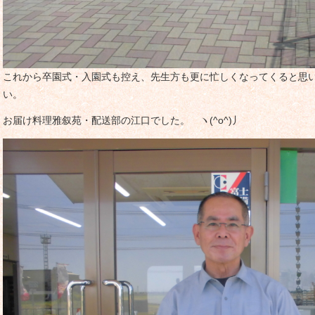
これから卒園式・入園式も控え、先生方も更に忙しくなってくると思
い。
お届け料理雅叙苑・配送部の江口でした。 ヽ(^o^)丿