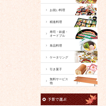
お祝い料理
精進料理
寿司・鉢盛・
オードブル
単品料理
ケータリング
引き菓子
無料サービス
他