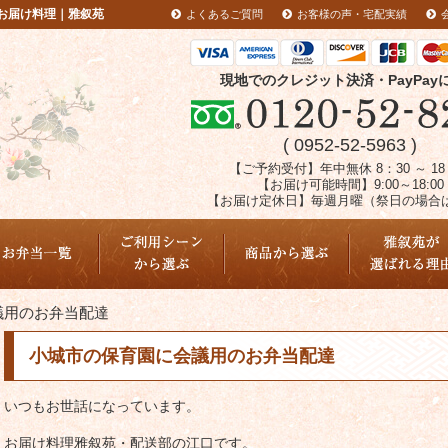
お届け料理｜雅叙苑
よくあるご質問
お客様の声・宅配実績
現地でのクレジット決済・PayPay
( 0952-52-5963 )
【ご予約受付】年中無休 8：30 ～ 18
【お届け可能時間】9:00～18:00
【お届け定休日】毎週月曜（祭日の場合
配達エリア
議用のお弁当配達
小城市の保育園に会議用のお弁当配達
いつもお世話になっています。
お届け料理雅叙苑・配送部の江口です。