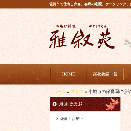
コ
佐賀市で仕出し弁当、会席の宅配、ケータリング、
ン
テ
ン
ツ
へ
ス
キ
ッ
プ
から選ぶ
商品から選ぶ
雅叙苑が選ばれる理由
ご注文方法・配達エリア
ホーム
»
ブログ
»
小城市の保育園に会
慶事・お祝い