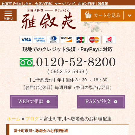
コ
佐賀市で仕出し弁当、会席の宅配、ケータリング、お届け料理｜雅叙苑
ン
テ
ン
ツ
へ
ス
現地でのクレジット決済・PayPayに対応
キ
ッ
( 0952-52-5963 )
プ
【ご予約受付】年中無休 8：30 ～ 18：30
【お届け定休日】毎週月曜（祭日の場合は翌日）
ホーム
»
ブログ
»
富士町市川へ敬老会のお料理配達
富士町市川へ敬老会のお料理配達