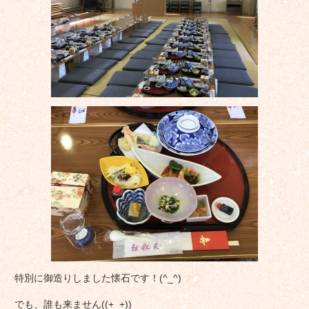
特別に御造りしました懐石です！(^_^)
でも、誰も来ません((+_+))