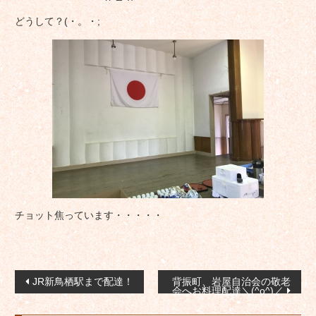
どうして？(・。・;
チョット焦っています・・・・・
投
JR新鳥栖駅まで配達！
背振町、岩屋自治会の敬老
会へお料理配達＼(^o^)／
稿