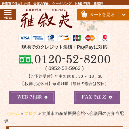
コ
佐賀市で仕出し弁当、会席の宅配、ケータリング、お届け料理｜雅叙苑
ン
テ
ン
ツ
へ
ス
現地でのクレジット決済・PayPayに対応
キ
ッ
( 0952-52-5963 )
プ
【ご予約受付】年中無休 8：30 ～ 18：30
【お届け定休日】毎週月曜（祭日の場合は翌日）
ホーム
»
ブログ
»
大川市の産業振興会館へ会議用のお弁当配
達