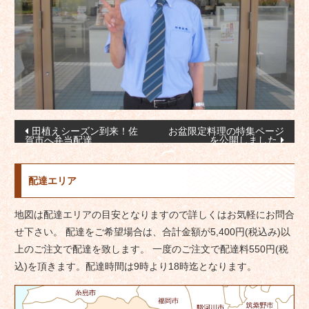
投
田植えシーズン到来！佐
お盆限定料理の特集ページ
賀市へ弁当配達
を公開しました
稿
ナ
配達エリア
ビ
ゲ
地図は配達エリアの目安となりますので詳しくはお気軽にお問合
ー
せ下さい。 配達をご希望場合は、合計金額が5,400円(税込み)以
シ
上のご注文で配達を致します。 一度のご注文で配達料550円(税
ョ
込)を頂きます。配達時間は9時より18時迄となります。
ン