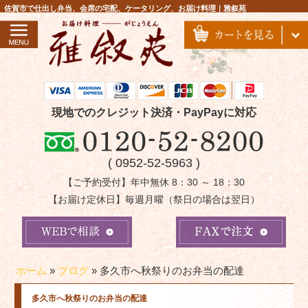
コ
佐賀市で仕出し弁当、会席の宅配、ケータリング、お届け料理｜雅叙苑
ン
テ
ン
ツ
へ
ス
現地でのクレジット決済・PayPayに対応
キ
ッ
( 0952-52-5963 )
プ
【ご予約受付】年中無休 8：30 ～ 18：30
【お届け定休日】毎週月曜（祭日の場合は翌日）
ホーム
»
ブログ
»
多久市へ秋祭りのお弁当の配達
多久市へ秋祭りのお弁当の配達