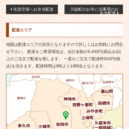
投
佐賀空港へお弁当配達
川副町のお寺に法事用のお
弁当配達
稿
ナ
配達エリア
ビ
ゲ
地図は配達エリアの目安となりますので詳しくはお気軽にお問合
ー
せ下さい。 配達をご希望場合は、合計金額が5,400円(税込み)以
シ
上のご注文で配達を致します。 一度のご注文で配達料550円(税
ョ
込)を頂きます。配達時間は9時より18時迄となります。
ン