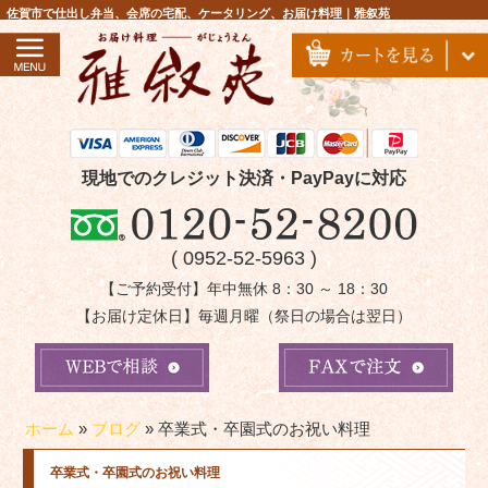
コ
佐賀市で仕出し弁当、会席の宅配、ケータリング、お届け料理｜雅叙苑
ン
テ
ン
ツ
へ
ス
現地でのクレジット決済・PayPayに対応
キ
ッ
( 0952-52-5963 )
プ
【ご予約受付】年中無休 8：30 ～ 18：30
【お届け定休日】毎週月曜（祭日の場合は翌日）
ホーム
»
ブログ
»
卒業式・卒園式のお祝い料理
卒業式・卒園式のお祝い料理