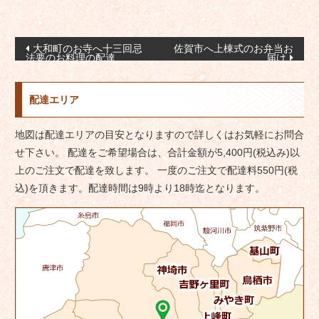
投
大和町のお寺へ十三回忌
佐賀市へ上棟式のお弁当お
法要のお料理の配達
届け
稿
ナ
配達エリア
ビ
ゲ
地図は配達エリアの目安となりますので詳しくはお気軽にお問合
ー
せ下さい。 配達をご希望場合は、合計金額が5,400円(税込み)以
シ
上のご注文で配達を致します。 一度のご注文で配達料550円(税
ョ
込)を頂きます。配達時間は9時より18時迄となります。
ン