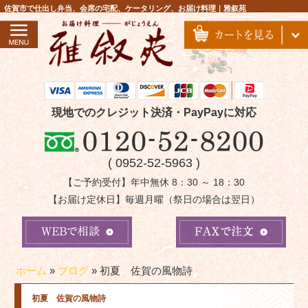
コ
佐賀市で仕出し弁当、会席の宅配、ケータリング、お届け料理｜雅叙苑
ン
テ
ン
ツ
へ
ス
現地でのクレジット決済・PayPayに対応
キ
ッ
( 0952-52-5963 )
プ
【ご予約受付】年中無休 8：30 ～ 18：30
【お届け定休日】毎週月曜（祭日の場合は翌日）
ホーム
»
ブログ
»
初夏 佐賀の風物詩
初夏 佐賀の風物詩