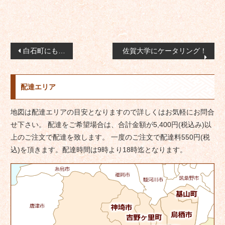
投
白石町にも…
佐賀大学にケータリング！
稿
ナ
配達エリア
ビ
ゲ
地図は配達エリアの目安となりますので詳しくはお気軽にお問合
ー
せ下さい。 配達をご希望場合は、合計金額が5,400円(税込み)以
シ
上のご注文で配達を致します。 一度のご注文で配達料550円(税
ョ
込)を頂きます。配達時間は9時より18時迄となります。
ン