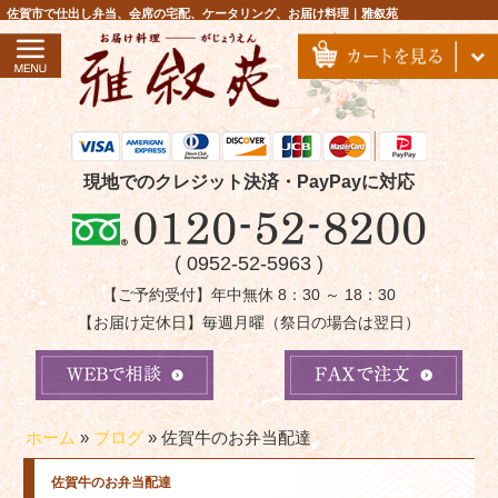
コ
佐賀市で仕出し弁当、会席の宅配、ケータリング、お届け料理｜雅叙苑
ン
テ
ン
ツ
へ
ス
現地でのクレジット決済・PayPayに対応
キ
ッ
( 0952-52-5963 )
プ
【ご予約受付】年中無休 8：30 ～ 18：30
【お届け定休日】毎週月曜（祭日の場合は翌日）
ホーム
»
ブログ
»
佐賀牛のお弁当配達
佐賀牛のお弁当配達