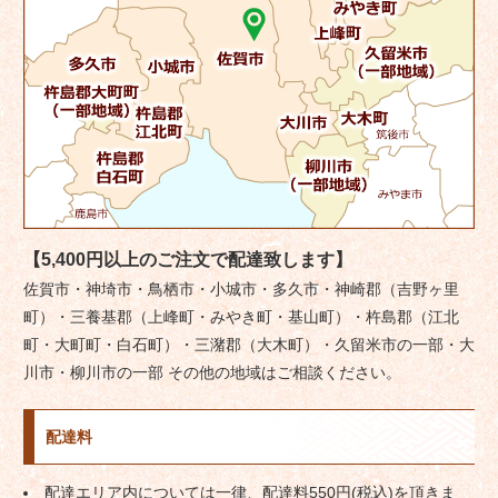
【5,400円以上のご注文で配達致します】
佐賀市・神埼市・鳥栖市・小城市・多久市・神崎郡（吉野ヶ里
町）・三養基郡（上峰町・みやき町・基山町）・杵島郡（江北
町・大町町・白石町）・三潴郡（大木町）・久留米市の一部・大
川市・柳川市の一部 その他の地域はご相談ください。
配達料
配達エリア内については一律、配達料550円(税込)を頂きま