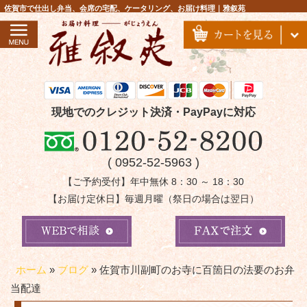
コ
佐賀市で仕出し弁当、会席の宅配、ケータリング、お届け料理｜雅叙苑
ン
テ
ン
ツ
へ
ス
現地でのクレジット決済・PayPayに対応
キ
ッ
( 0952-52-5963 )
プ
【ご予約受付】年中無休 8：30 ～ 18：30
【お届け定休日】毎週月曜（祭日の場合は翌日）
ホーム
»
ブログ
»
佐賀市川副町のお寺に百箇日の法要のお弁
当配達