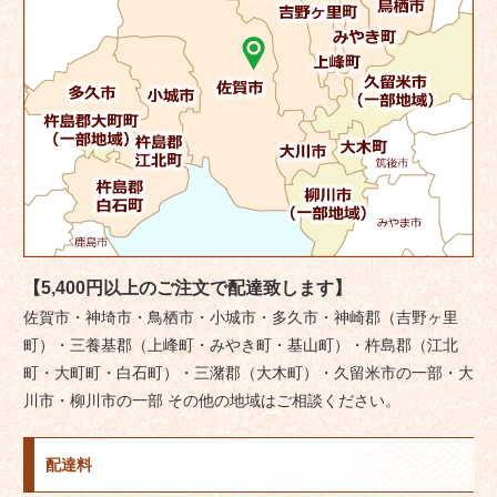
【5,400円以上のご注文で配達致します】
佐賀市・神埼市・鳥栖市・小城市・多久市・神崎郡（吉野ヶ里
町）・三養基郡（上峰町・みやき町・基山町）・杵島郡（江北
町・大町町・白石町）・三潴郡（大木町）・久留米市の一部・大
川市・柳川市の一部 その他の地域はご相談ください。
配達料