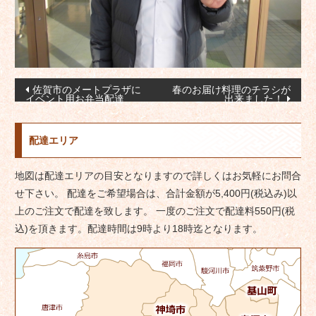
投
佐賀市のメートプラザに
春のお届け料理のチラシが
イベント用お弁当配達
出来ました！
稿
ナ
配達エリア
ビ
ゲ
地図は配達エリアの目安となりますので詳しくはお気軽にお問合
ー
せ下さい。 配達をご希望場合は、合計金額が5,400円(税込み)以
シ
上のご注文で配達を致します。 一度のご注文で配達料550円(税
ョ
込)を頂きます。配達時間は9時より18時迄となります。
ン