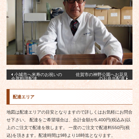
投
小城市へ米寿のお祝いの
佐賀市の神野公園へお花見
会席料理配達
のお弁当配達
稿
ナ
配達エリア
ビ
ゲ
地図は配達エリアの目安となりますので詳しくはお気軽にお問合
ー
せ下さい。 配達をご希望場合は、合計金額が5,400円(税込み)以
シ
上のご注文で配達を致します。 一度のご注文で配達料550円(税
ョ
込)を頂きます。配達時間は9時より18時迄となります。