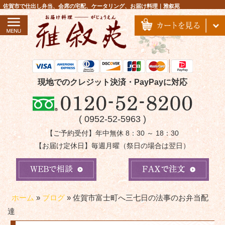
コ
佐賀市で仕出し弁当、会席の宅配、ケータリング、お届け料理｜雅叙苑
ン
テ
ン
ツ
へ
ス
現地でのクレジット決済・PayPayに対応
キ
ッ
( 0952-52-5963 )
プ
【ご予約受付】年中無休 8：30 ～ 18：30
【お届け定休日】毎週月曜（祭日の場合は翌日）
ホーム
»
ブログ
»
佐賀市富士町へ三七日の法事のお弁当配
達