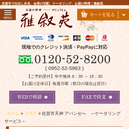
コ
佐賀市で仕出し弁当、会席の宅配、ケータリング、お届け料理｜雅叙苑
ン
テ
ン
ツ
へ
ス
現地でのクレジット決済・PayPayに対応
キ
ッ
( 0952-52-5963 )
プ
【ご予約受付】年中無休 8：30 ～ 18：30
【お届け定休日】毎週月曜（祭日の場合は翌日）
ホーム
»
ブログ
»
佐賀市天神 アバンセへ ～ケータリング
サービス～