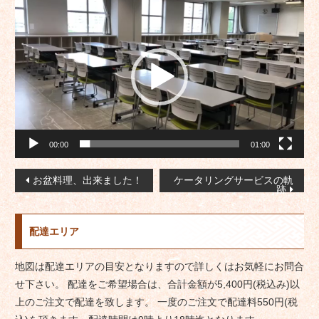
動
画
プ
レ
ー
ヤ
ー
00:00
01:00
投
お盆料理、出来ました！
ケータリングサービスの軌
跡
稿
ナ
配達エリア
ビ
ゲ
地図は配達エリアの目安となりますので詳しくはお気軽にお問合
ー
せ下さい。 配達をご希望場合は、合計金額が5,400円(税込み)以
シ
上のご注文で配達を致します。 一度のご注文で配達料550円(税
ョ