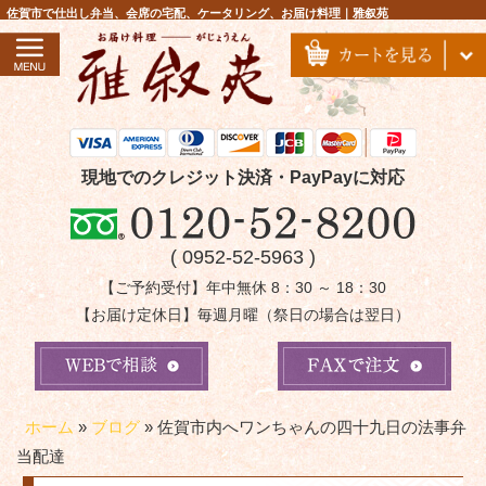
コ
佐賀市で仕出し弁当、会席の宅配、ケータリング、お届け料理｜雅叙苑
ン
テ
ン
ツ
へ
ス
現地でのクレジット決済・PayPayに対応
キ
ッ
( 0952-52-5963 )
プ
【ご予約受付】年中無休 8：30 ～ 18：30
【お届け定休日】毎週月曜（祭日の場合は翌日）
ホーム
»
ブログ
»
佐賀市内へワンちゃんの四十九日の法事弁
当配達