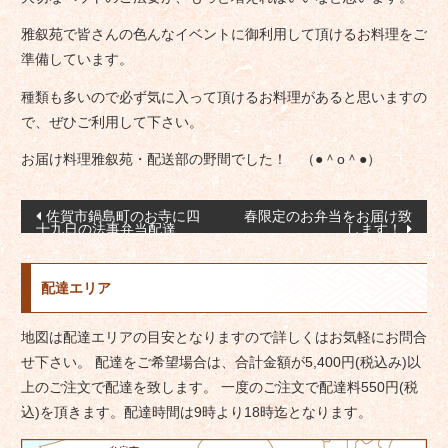
雅叙苑で皆さんの色んなイベントに御利用して頂けるお料理をご
準備しています。
種類も多いので必ず気に入って頂けるお料理があると思いますの
で、ぜひご利用して下さい。
お届け料理雅叙苑・配送部の野間でした！ （●＾o＾●）
投
佐賀市鍋島町のお寺に四
春限定のお弁当をお届け致
十九日の法事弁当配達
します！
稿
ナ
配達エリア
ビ
ゲ
地図は配達エリアの目安となりますので詳しくはお気軽にお問合
ー
せ下さい。 配達をご希望場合は、合計金額が5,400円(税込み)以
シ
上のご注文で配達を致します。 一度のご注文で配達料550円(税
ョ
込)を頂きます。配達時間は9時より18時迄となります。
ン