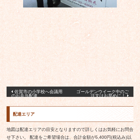
投
佐賀市の小学校へ会議用
ゴールデンウイーク中のご
のお弁当配達
注文はお早めに！
稿
ナ
配達エリア
ビ
ゲ
地図は配達エリアの目安となりますので詳しくはお気軽にお問合
ー
せ下さい。 配達をご希望場合は、合計金額が5,400円(税込み)以