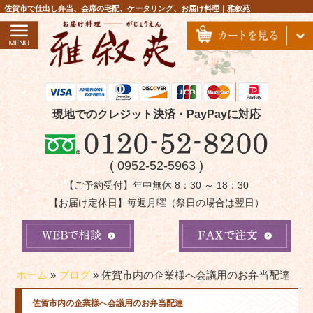
コ
佐賀市で仕出し弁当、会席の宅配、ケータリング、お届け料理｜雅叙苑
ン
テ
ン
ツ
へ
ス
現地でのクレジット決済・PayPayに対応
キ
ッ
( 0952-52-5963 )
プ
【ご予約受付】年中無休 8：30 ～ 18：30
【お届け定休日】毎週月曜（祭日の場合は翌日）
ホーム
»
ブログ
»
佐賀市内の企業様へ会議用のお弁当配達
佐賀市内の企業様へ会議用のお弁当配達