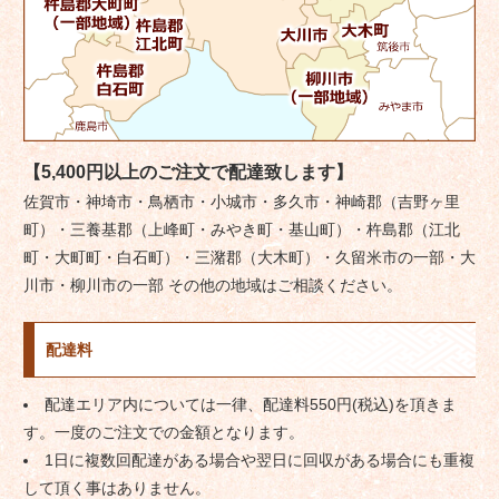
【5,400円以上のご注文で配達致します】
佐賀市・神埼市・鳥栖市・小城市・多久市・神崎郡（吉野ヶ里
町）・三養基郡（上峰町・みやき町・基山町）・杵島郡（江北
町・大町町・白石町）・三潴郡（大木町）・久留米市の一部・大
川市・柳川市の一部 その他の地域はご相談ください。
配達料
配達エリア内については一律、配達料550円(税込)を頂きま
す。一度のご注文での金額となります。
1日に複数回配達がある場合や翌日に回収がある場合にも重複
して頂く事はありません。