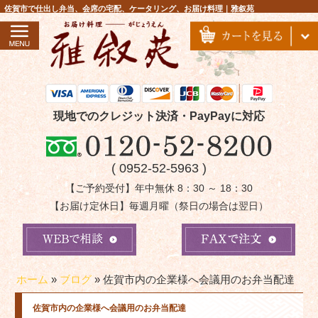
コ
佐賀市で仕出し弁当、会席の宅配、ケータリング、お届け料理｜雅叙苑
ン
テ
ン
ツ
へ
ス
現地でのクレジット決済・PayPayに対応
キ
ッ
( 0952-52-5963 )
プ
【ご予約受付】年中無休 8：30 ～ 18：30
【お届け定休日】毎週月曜（祭日の場合は翌日）
ホーム
»
ブログ
»
佐賀市内の企業様へ会議用のお弁当配達
佐賀市内の企業様へ会議用のお弁当配達