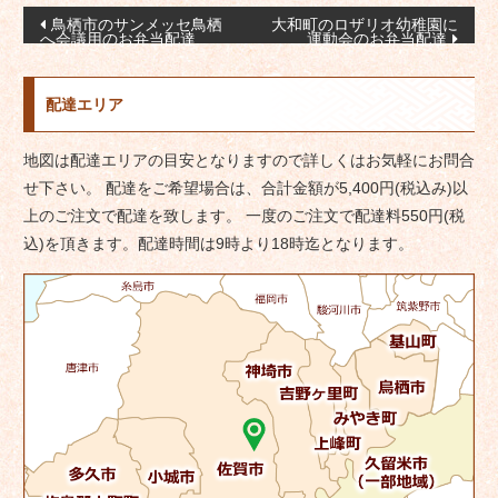
投
鳥栖市のサンメッセ鳥栖
大和町のロザリオ幼稚園に
へ会議用のお弁当配達
運動会のお弁当配達
稿
ナ
配達エリア
ビ
ゲ
地図は配達エリアの目安となりますので詳しくはお気軽にお問合
ー
せ下さい。 配達をご希望場合は、合計金額が5,400円(税込み)以
シ
上のご注文で配達を致します。 一度のご注文で配達料550円(税
ョ
込)を頂きます。配達時間は9時より18時迄となります。
ン