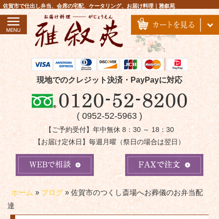
コ
佐賀市で仕出し弁当、会席の宅配、ケータリング、お届け料理｜雅叙苑
ン
テ
ン
ツ
へ
ス
現地でのクレジット決済・PayPayに対応
キ
ッ
( 0952-52-5963 )
プ
【ご予約受付】年中無休 8：30 ～ 18：30
【お届け定休日】毎週月曜（祭日の場合は翌日）
ホーム
»
ブログ
»
佐賀市のつくし斎場へお葬儀のお弁当配
達