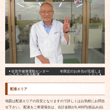
投
佐賀市健康運動センター
冬限定のお弁当が完成しま
へスポーツ弁当配達
した！
稿
ナ
配達エリア
ビ
ゲ
地図は配達エリアの目安となりますので詳しくはお気軽にお問合
ー
せ下さい。 配達をご希望場合は、合計金額が5,400円(税込み)以