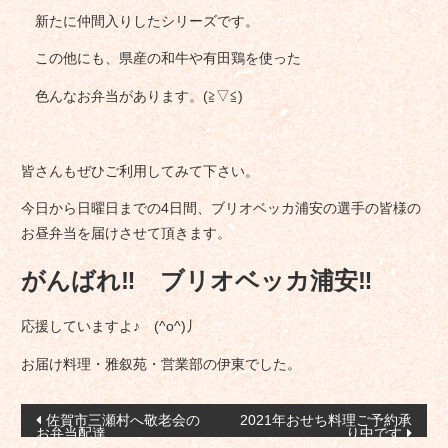
新たに仲間入りしたシリーズです。
この他にも、県産の和牛や有田鶏を使った
色んなお弁当があります。(≧▽≦)
皆さんもぜひご利用してみて下さい。
今日から日曜日までの4日間、ブリオベッカ浦安の選手の皆様の
お昼弁当を届けさせて頂きます。
がんばれ‼ ブリオベッカ浦安‼
応援していますよ♪ (^o^)丿
お届け料理・雅叙苑・営業部の伊東でした。
投
佐賀市三瀬村へ敬老会の
2021年おせち料理ご予約承
お弁当配達
り中です
稿