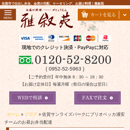
コ
佐賀市で仕出し弁当、会席の宅配、ケータリング、お届け料理｜雅叙苑
ン
テ
ン
ツ
へ
ス
現地でのクレジット決済・PayPayに対応
キ
ッ
( 0952-52-5963 )
プ
【ご予約受付】年中無休 8：30 ～ 18：30
【お届け定休日】毎週月曜（祭日の場合は翌日）
ホーム
»
ブログ
»
佐賀サンライズパークにブリオベッカ浦安
チームのお昼お弁当配達