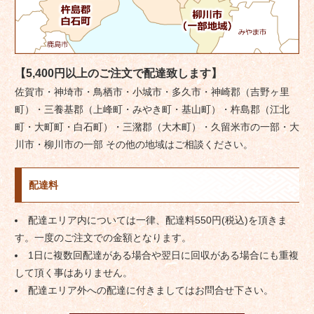
【5,400円以上のご注文で配達致します】
佐賀市・神埼市・鳥栖市・小城市・多久市・神崎郡（吉野ヶ里
町）・三養基郡（上峰町・みやき町・基山町）・杵島郡（江北
町・大町町・白石町）・三潴郡（大木町）・久留米市の一部・大
川市・柳川市の一部 その他の地域はご相談ください。
配達料
配達エリア内については一律、配達料550円(税込)を頂きま
す。一度のご注文での金額となります。
1日に複数回配達がある場合や翌日に回収がある場合にも重複
して頂く事はありません。
配達エリア外への配達に付きましてはお問合せ下さい。