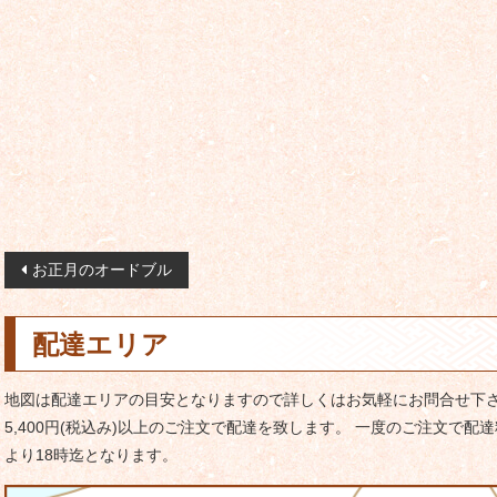
投
お正月のオードブル
稿
ナ
配達エリア
ビ
ゲ
地図は配達エリアの目安となりますので詳しくはお気軽にお問合せ下さ
ー
5,400円(税込み)以上のご注文で配達を致します。 一度のご注文で配達
シ
より18時迄となります。
ョ