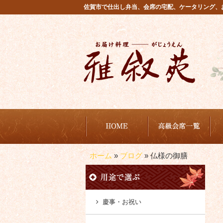
コ
佐賀市で仕出し弁当、会席の宅配、ケータリング、
ン
テ
ン
ツ
へ
ス
キ
ッ
プ
から選ぶ
商品から選ぶ
雅叙苑が選ばれる理由
ご注文方法・配達エリア
ホーム
»
ブログ
»
仏様の御膳
慶事・お祝い