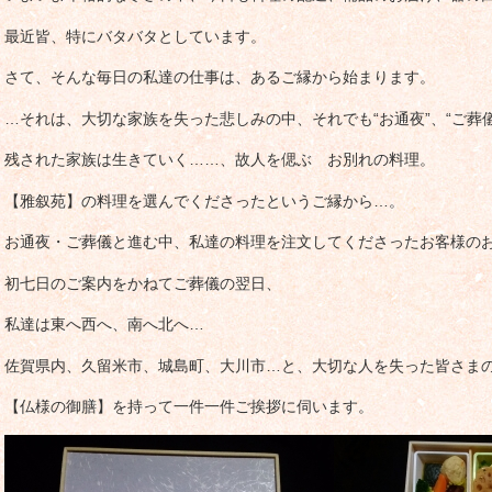
最近皆、特にバタバタとしています。
さて、そんな毎日の私達の仕事は、あるご縁から始まります。
…それは、大切な家族を失った悲しみの中、それでも“お通夜”、“ご葬
残された家族は生きていく……、故人を偲ぶ お別れの料理。
【雅叙苑】の料理を選んでくださったというご縁から…。
お通夜・ご葬儀と進む中、私達の料理を注文してくださったお客様の
初七日のご案内をかねてご葬儀の翌日、
私達は東へ西へ、南へ北へ…
佐賀県内、久留米市、城島町、大川市…と、大切な人を失った皆さま
【仏様の御膳】を持って一件一件ご挨拶に伺います。