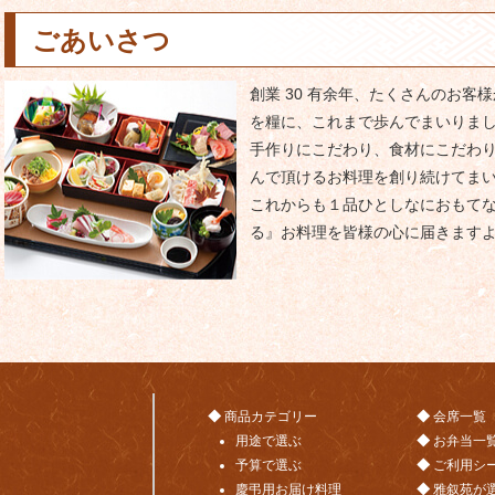
ごあいさつ
創業 30 有余年、たくさんのお
を糧に、これまで歩んでまいりま
手作りにこだわり、食材にこだわ
んで頂けるお料理を創り続けてま
これからも１品ひとしなにおもて
る』お料理を皆様の心に届きます
商品カテゴリー
会席一覧
用途で選ぶ
お弁当一
予算で選ぶ
ご利用シ
慶弔用お届け料理
雅叙苑が