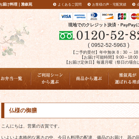
お届け料理｜雅叙苑
よくあるご質問
お客様の声・宅配実績
現地でのクレジット決済・PayPay
( 0952-52-5963 )
【ご予約受付】年中無休 8：30 ～ 18
【お届け可能時間】9:00～18:00
【お届け定休日】毎週月曜（祭日の場合
配達エリア
仏様の御膳
こんにちは、営業の古賀です。
いよいよ本格的な寒さの中、今日も料理の配達、備品のお届け、器の