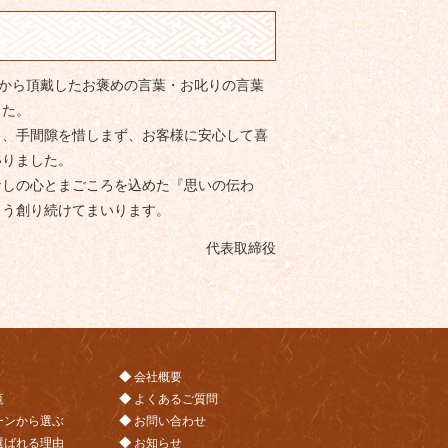
客様から頂戴したお褒めの言葉・お叱りの言葉
した。
り、手間隙を惜しまず、お客様に安心して喜
いりました。
なしの心とまごころを込めた『思いの伝わ
よう創り続けてまいります。
代表取締役
会社概要
覧
よくあるご質問
ーンから選ぶ
お問い合わせ
選ばれる理由
お知らせ