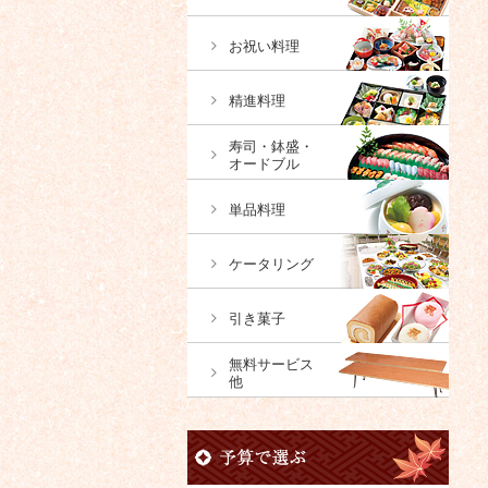
お祝い料理
精進料理
寿司・鉢盛・
オードブル
単品料理
ケータリング
引き菓子
無料サービス
他