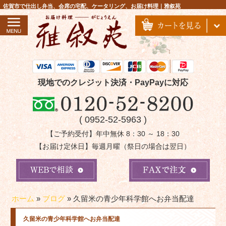
コ
佐賀市で仕出し弁当、会席の宅配、ケータリング、お届け料理｜雅叙苑
ン
テ
ン
ツ
へ
ス
現地でのクレジット決済・PayPayに対応
キ
ッ
( 0952-52-5963 )
プ
【ご予約受付】年中無休 8：30 ～ 18：30
【お届け定休日】毎週月曜（祭日の場合は翌日）
ホーム
»
ブログ
»
久留米の青少年科学館へお弁当配達
久留米の青少年科学館へお弁当配達