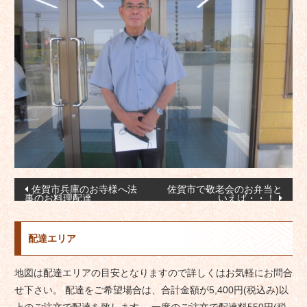
投
佐賀市兵庫のお寺様へ法
佐賀市で敬老会のお弁当と
事のお料理配達
いえば・・！
稿
ナ
配達エリア
ビ
ゲ
地図は配達エリアの目安となりますので詳しくはお気軽にお問合
ー
せ下さい。 配達をご希望場合は、合計金額が5,400円(税込み)以
シ
上のご注文で配達を致します。 一度のご注文で配達料550円(税