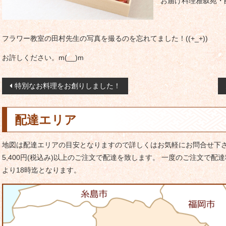
お届け料理雅叙苑・
フラワー教室の田村先生の写真を撮るのを忘れてました！((+_+))
お許しください。m(__)m
投
特別なお料理をお創りしました！
稿
ナ
配達エリア
ビ
ゲ
地図は配達エリアの目安となりますので詳しくはお気軽にお問合せ下さ
ー
5,400円(税込み)以上のご注文で配達を致します。 一度のご注文で配達
シ
より18時迄となります。
ョ
ン