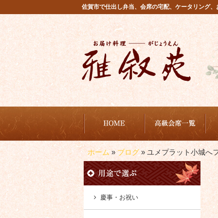
コ
佐賀市で仕出し弁当、会席の宅配、ケータリング、
ン
テ
ン
ツ
へ
ス
キ
ッ
プ
から選ぶ
商品から選ぶ
雅叙苑が選ばれる理由
ご注文方法・配達エリア
ホーム
»
ブログ
»
ユメプラット小城へ
慶事・お祝い