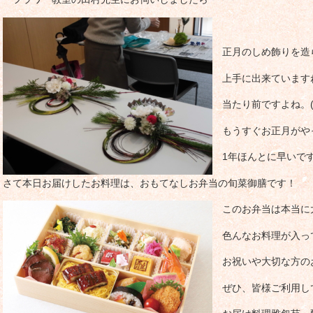
正月のしめ飾りを造
上手に出来ています
当たり前ですよね。(+
もうすぐお正月がや
1年ほんとに早いで
さて本日お届けしたお料理は、おもてなしお弁当の旬菜御膳です！
このお弁当は本当に
色んなお料理が入っ
お祝いや大切な方の
ぜひ、皆様ご利用し