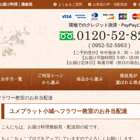
お届け料理｜雅叙苑
よくあるご質問
お客様の声・宅配実績
現地でのクレジット決済・PayPay
( 0952-52-5963 )
【ご予約受付】年中無休 8：30 ～ 18
【お届け可能時間】9:00～18:00
【お届け定休日】毎週月曜（祭日の場合
配達エリア
フラワー教室のお弁当配達
ユメプラット小城へフラワー教室のお弁当配達
こんにちは、お届け料理雅叙苑・配送部の碇です。
ちょこちょこブログをアップしていますのでよろしくお願いします。