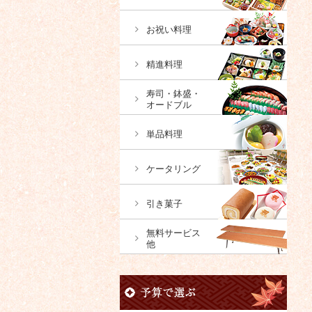
お祝い料理
精進料理
寿司・鉢盛・
オードブル
単品料理
ケータリング
引き菓子
無料サービス
他