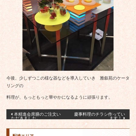
今後、少しずつこの様な器などを導入していき 雅叙苑のケータ
リングの
料理が、もっともっと華やかになるように頑張ります。
投
本精進会席膳のご注文い
慶事料理のチラシ作ってい
ただきました。
ます！
稿
ナ