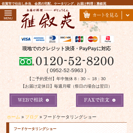
コ
佐賀市で仕出し弁当、会席の宅配、ケータリング、お届け料理｜雅叙苑
ン
テ
ン
ツ
へ
ス
現地でのクレジット決済・PayPayに対応
キ
ッ
( 0952-52-5963 )
プ
【ご予約受付】年中無休 8：30 ～ 18：30
【お届け定休日】毎週月曜（祭日の場合は翌日）
ホーム
»
ブログ
»
フードケータリングショー
フードケータリングショー