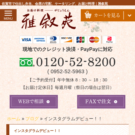
コ
佐賀市で仕出し弁当、会席の宅配、ケータリング、お届け料理｜雅叙苑
ン
テ
ン
ツ
へ
ス
現地でのクレジット決済・PayPayに対応
キ
ッ
( 0952-52-5963 )
プ
【ご予約受付】年中無休 8：30 ～ 18：30
【お届け定休日】毎週月曜（祭日の場合は翌日）
ホーム
»
ブログ
»
インスタグラムデビュー！！
インスタグラムデビュー！！