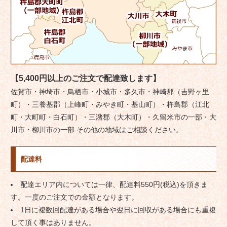
【5,400円以上のご注文で配達致します】
佐賀市・神埼市・鳥栖市・小城市・多久市・神崎郡（吉野ヶ里
町）・三養基郡（上峰町・みやき町・基山町）・杵島郡（江北
町・大町町・白石町）・三潴郡（大木町）・久留米市の一部・大
川市・柳川市の一部 その他の地域はご相談ください。
配達料
配達エリア内については一律、配達料550円(税込)を頂きま
す。一度のご注文での金額となります。
1日に複数回配達がある場合や翌日に回収がある場合にも重複
して頂く事はありません。