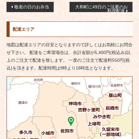
投
敬老の日のお弁当
大和町に49日のご法要のお
料理配達
稿
ナ
配達エリア
ビ
ゲ
地図は配達エリアの目安となりますので詳しくはお気軽にお問合
ー
せ下さい。 配達をご希望場合は、合計金額が5,400円(税込み)以
シ
上のご注文で配達を致します。 一度のご注文で配達料550円(税
ョ
込)を頂きます。配達時間は9時より18時迄となります。
ン