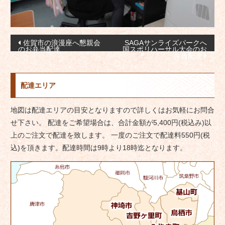
投
佐賀市の浪漫座へ懇親会
SAGAサンライズパークへ
のお弁当配達
国スポリハーサル大会のお
稿
弁当配達
ナ
ビ
配達エリア
ゲ
ー
地図は配達エリアの目安となりますので詳しくはお気軽にお問合
シ
せ下さい。 配達をご希望場合は、合計金額が5,400円(税込み)以
上のご注文で配達を致します。 一度のご注文で配達料550円(税
ョ
込)を頂きます。配達時間は9時より18時迄となります。
ン