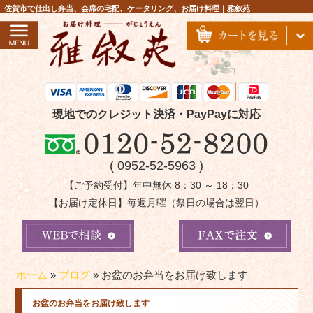
コ
佐賀市で仕出し弁当、会席の宅配、ケータリング、お届け料理｜雅叙苑
ン
テ
ン
ツ
へ
ス
現地でのクレジット決済・PayPayに対応
キ
ッ
( 0952-52-5963 )
プ
【ご予約受付】年中無休 8：30 ～ 18：30
【お届け定休日】毎週月曜（祭日の場合は翌日）
ホーム
»
ブログ
»
お盆のお弁当をお届け致します
お盆のお弁当をお届け致します