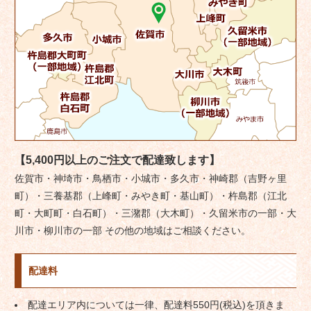
【5,400円以上のご注文で配達致します】
佐賀市・神埼市・鳥栖市・小城市・多久市・神崎郡（吉野ヶ里
町）・三養基郡（上峰町・みやき町・基山町）・杵島郡（江北
町・大町町・白石町）・三潴郡（大木町）・久留米市の一部・大
川市・柳川市の一部 その他の地域はご相談ください。
配達料
配達エリア内については一律、配達料550円(税込)を頂きま