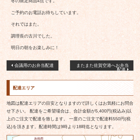
冬の限定商品4点です。
ご予約のお電話お待ちしています。
それではまた。
調理長の古川でした。
明日の朝をお楽しみに！
投
会議用のお弁当配達
またまた佐賀空港へお弁当
配達
稿
ナ
配達エリア
ビ
ゲ
地図は配達エリアの目安となりますので詳しくはお気軽にお問合
ー
せ下さい。 配達をご希望場合は、合計金額が5,400円(税込み)以
シ
上のご注文で配達を致します。 一度のご注文で配達料550円(税
ョ
込)を頂きます。配達時間は9時より18時迄となります。
ン