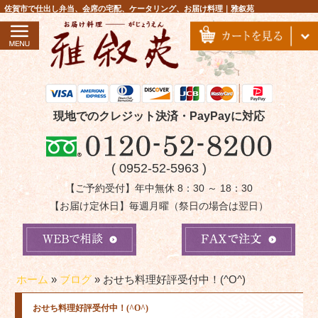
コ
佐賀市で仕出し弁当、会席の宅配、ケータリング、お届け料理｜雅叙苑
ン
テ
ン
ツ
へ
ス
現地でのクレジット決済・PayPayに対応
キ
ッ
( 0952-52-5963 )
プ
【ご予約受付】年中無休 8：30 ～ 18：30
【お届け定休日】毎週月曜（祭日の場合は翌日）
ホーム
»
ブログ
»
おせち料理好評受付中！(^O^)
おせち料理好評受付中！(^O^)