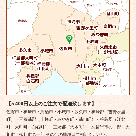
【5,400円以上のご注文で配達致します】
佐賀市・神埼市・鳥栖市・小城市・多久市・神崎郡（吉野ヶ里
町）・三養基郡（上峰町・みやき町・基山町）・杵島郡（江北
町・大町町・白石町）・三潴郡（大木町）・久留米市の一部・大
川市・柳川市の一部 その他の地域はご相談ください。