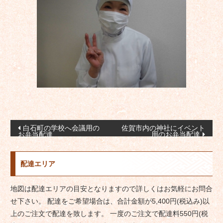
投
白石町の学校へ会議用の
佐賀市内の神社にイベント
お弁当配達
用のお弁当配達
稿
ナ
配達エリア
ビ
ゲ
地図は配達エリアの目安となりますので詳しくはお気軽にお問合
ー
せ下さい。 配達をご希望場合は、合計金額が5,400円(税込み)以
シ
上のご注文で配達を致します。 一度のご注文で配達料550円(税