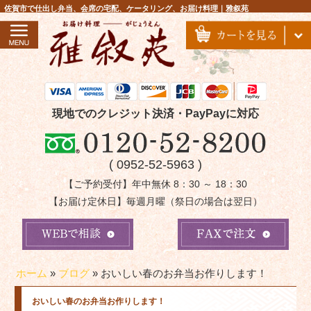
コ
佐賀市で仕出し弁当、会席の宅配、ケータリング、お届け料理｜雅叙苑
ン
テ
ン
ツ
へ
ス
現地でのクレジット決済・PayPayに対応
キ
ッ
( 0952-52-5963 )
プ
【ご予約受付】年中無休 8：30 ～ 18：30
【お届け定休日】毎週月曜（祭日の場合は翌日）
ホーム
»
ブログ
»
おいしい春のお弁当お作りします！
おいしい春のお弁当お作りします！